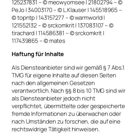
125237831 – © meowyomsee | 21802794 – ©
PeJo | 34003170 – © L.Klauser | 145518965 –
© topntp | 143157277 – © warmworld |
121552132 – © srckomkrit | 137083107 – ©
tirachard | 114586381 – © srckomkrit |
117439865 – © mates
Haftung für Inhalte
Als Diensteanbieter sind wir gemäß § 7 Abs.1
TMG für eigene Inhalte auf diesen Seiten
nach den allgemeinen Gesetzen
verantwortlich. Nach §§ 8 bis 10 TMG sind wir
als Diensteanbieter jedoch nicht
verpflichtet, übermittelte oder gespeicherte
fremde Informationen zu überwachen oder
nach Umständen zu forschen, die auf eine
rechtswidrige Tätigkeit hinweisen.