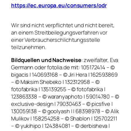
https://ec.europa.eu/consumers/odr
Wir sind nicht verpflichtet und nicht bereit,
an einem Streitbeilegungsverfahren vor
einer Verbraucherschlichtungsstelle
teilzunehmen.
Bildquellen und Nachweise
: zweifalter, Eva
Germann oder fotolia.de mit: 105172414 – ©
bigacis | 140693168 – © Jiri Hera | 162593869
– © Maksim Shebeko | 132312958 – ©
fotofabrika | 135139255 – © fotofabrika |
123863338 – © waranyaphoto | 59014780 – ©
exclusive-design | 79030463 – © picsfive |
130059138 – © goolyash | | 68398978 – © Alik
Mulikov | 158254258 – © Shablon | 125702211
– © yukihipo | 124384081 – © derbisheva |